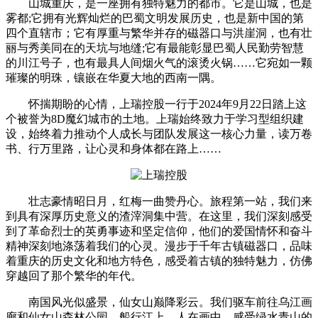
山城重庆，是一座拥有独特魅力的都市。它是山城，也是
雾都;它拥有光辉灿烂的巴蜀文明发展历史，也是新中国的第
四个直辖市；它有厚重与繁华并存的磁器口与洪崖洞，也有壮
丽与秀美同在的天坑与地缝;它有最能彰显巴蜀人民勤劳智慧
的川江号子，也有最具人间烟火气的滚烫火锅……它宛如一颗
璀璨的明珠，镶嵌在华夏大地的西南一隅。
怀揣期盼的心情，上瑞控股一行于2024年9月22日踏上这
个被誉为8D魔幻城市的土地。上瑞始终致力于学习型组织建
设，始终着力推动个人成长与团队发展这一核心力量，读万卷
书、行万里路，让心灵和身体都在路上……
壮志豪情昭日月，红梅一曲赞丹心。旅程第一站，我们来
到具有深厚历史意义的渣滓洞集中营。在这里，我们深刻感受
到了革命烈士的英勇事迹和坚定信仰，他们的爱国情怀和奋斗
精神深刻地涤荡着我们的心灵。漫步于千年古镇磁器口，品味
着重庆的历史文化和地方特色，感受着古镇的独特魅力，仿佛
穿越回了那个繁华的年代。
南国风光似盛景，仙女山巅降彩云。我们驱车前往乌江画
廊和仙女山森林公园。船行江上，人在画中，感受绿水青山的