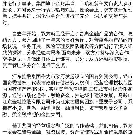
并进行了座谈。集团旗下金财典当、上瑞租赁主要负责人参加
座谈，并对苏总一行表示热烈欢迎。座谈会上，双方就开拓创
新，携手共进，深化业务合作进行了充分、深入的交流与探
讨。
自去年开始，双方就已经开启了普惠金融产品的合作。总
结过去，双方回顾了一年来的友好合作，对普惠金融产品的市
场状况、业务开展、风险管理及团队建设等方面进行了深入细
致的探讨，分享经验与思考;面向未来，双方对持续深入合作
交换意见，并做出具体工作部署。另外，双方还就融资租赁、
资产管理业务合作进行了交流。
江东控股集团作为市政府发起设立的国有独资公司，经市
国资委授权，代表市政府行使出资人权利，经营管理授权范围
内国有资产产(股)权，实现资产保值增值;归集城市可经营性资
源，通过市场化运作，融通资金，推进城市建设发展。马鞍山
江东金融控股有限公司作为江东控股集团旗下重要子公司，系
拥有小贷、典当、融资担保、融资租赁、资产管理等众多金
融、类金融牌照的金控集团。
基于共同的经营理念和广泛的合作基础，我们相信，双方
一定会在普惠金融、融资租赁、资产管理等业务合作发展的道